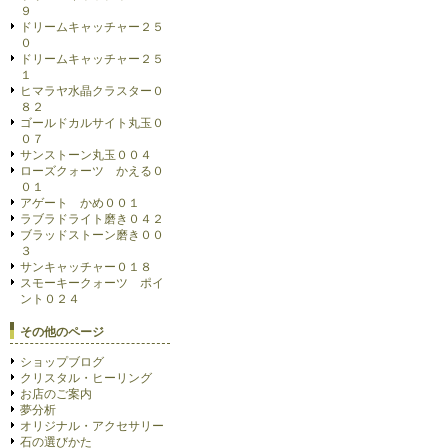
９
ドリームキャッチャー２５
０
ドリームキャッチャー２５
１
ヒマラヤ水晶クラスター０
８２
ゴールドカルサイト丸玉０
０７
サンストーン丸玉００４
ローズクォーツ かえる０
０１
アゲート かめ００１
ラブラドライト磨き０４２
ブラッドストーン磨き００
３
サンキャッチャー０１８
スモーキークォーツ ポイ
ント０２４
その他のページ
ショップブログ
クリスタル・ヒーリング
お店のご案内
夢分析
オリジナル・アクセサリー
石の選びかた