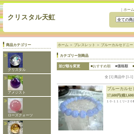
｜
ホー
クリスタル天虹
商品カテゴリー
ホーム
＞
ブレスレット
＞
ブルーカルセドニー
カテゴリー別商品
並び順を変更
■おすすめ順
■価格順
クリスタル
全 [1] 商品中 [
ブルーカルセ
アメジスト
17,600円(税1,60
１０-１１ミリ×２０
ローズクォーツ