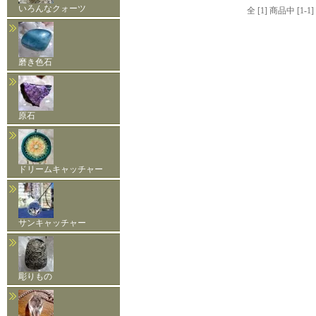
いろんなクォーツ
全 [1] 商品中 [
磨き色石
原石
ドリームキャッチャー
サンキャッチャー
彫りもの