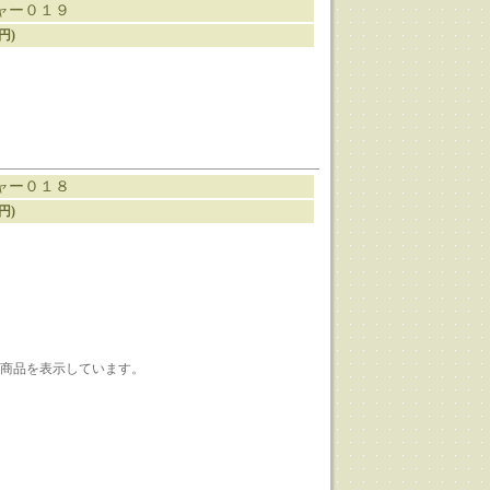
ャー０１９
0円)
ャー０１８
0円)
1-3] 商品を表示しています。