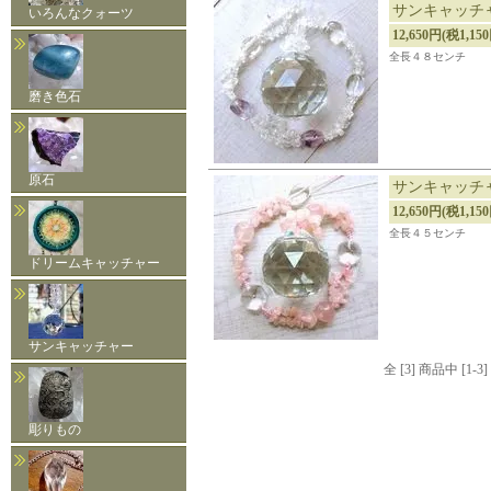
サンキャッチ
いろんなクォーツ
12,650円(税1,15
全長４８センチ
磨き色石
原石
サンキャッチ
12,650円(税1,15
全長４５センチ
ドリームキャッチャー
サンキャッチャー
全 [3] 商品中 [
彫りもの