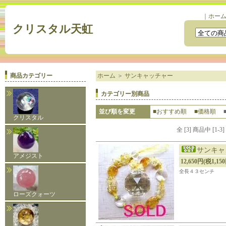
｜
ホー
クリスタル天虹
商品カテゴリー
ホーム
＞
サンキャッチャー
カテゴリー別商品
並び順を変更
■おすすめ順
■価格順
クリスタル
全 [3] 商品中 [
サンキャ
アメジスト
12,650円(税1,15
全長４３センチ
ローズクォーツ